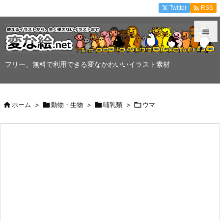

Twitter
RSS


メニュ
フリー、無料で利用できる変なかわいいイラスト素材

サイド


ホーム
>

動物・生物
>

哺乳類
>

ウマ
前へ

次へ

検索