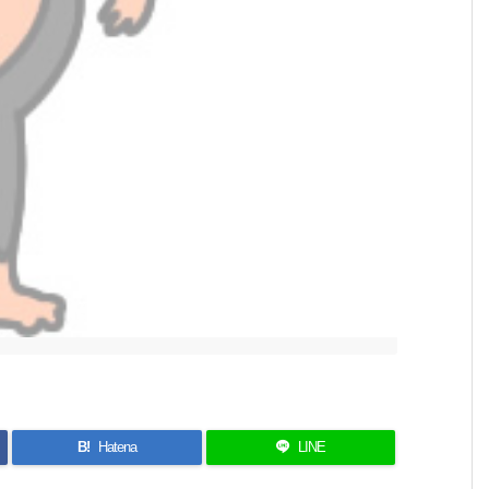
B!
Hatena
LINE