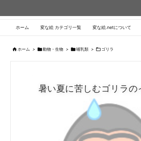
ホーム
変な絵 カテゴリ一覧
変な絵.netについて

ホーム
>

動物・生物
>

哺乳類
>

ゴリラ
暑い夏に苦しむゴリラの