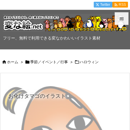

Twitter
RSS


メニュ
フリー、無料で利用できる変なかわいいイラスト素材

サイド


ホーム
>

季節／イベント／行事
>

ハロウィン
前へ

次へ

お化けタマゴのイラスト
検索