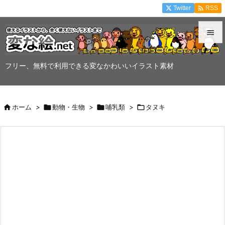

Twitter
RSS


メニュ
フリー、無料で利用できる変なかわいいイラスト素材

サイド


ホーム
>

動物・生物
>

哺乳類
>

タヌキ
前へ

次へ

検索