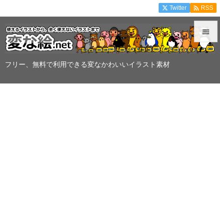

Twitter
RSS


メニュ
フリー、無料で利用できる変なかわいいイラスト素材

サイド

前へ

次へ

検索