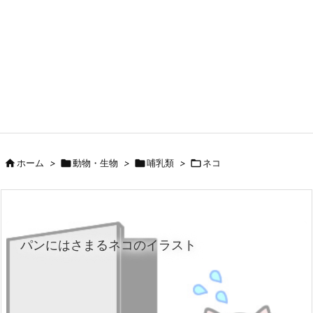

ホーム
>

動物・生物
>

哺乳類
>

ネコ
パンにはさまるネコのイラスト