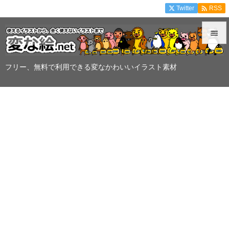

Twitter
RSS


メニュ
フリー、無料で利用できる変なかわいいイラスト素材

サイド

前へ

次へ

検索