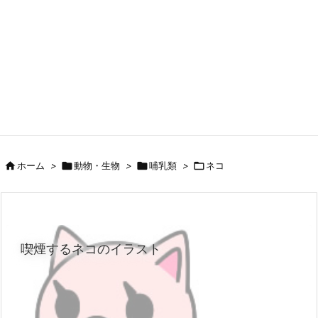

ホーム
>

動物・生物
>

哺乳類
>

ネコ
喫煙するネコのイラスト