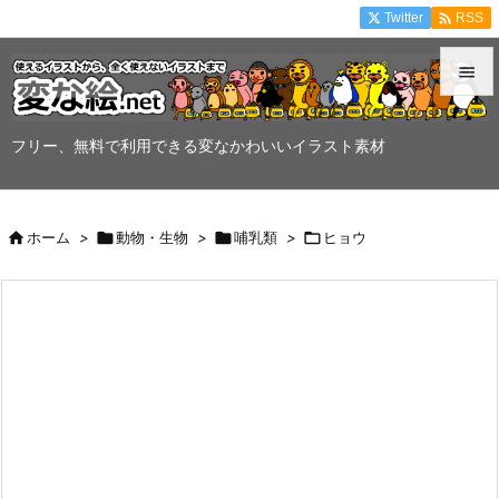

Twitter
RSS


メニュ
フリー、無料で利用できる変なかわいいイラスト素材

サイド


ホーム
>

動物・生物
>

哺乳類
>

ヒョウ
前へ

次へ

検索