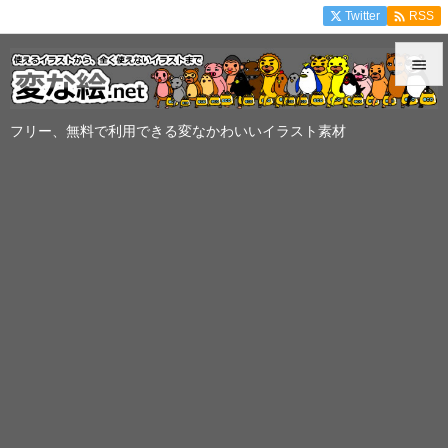

Twitter
RSS


メニュ
フリー、無料で利用できる変なかわいいイラスト素材

サイド

前へ

次へ

検索