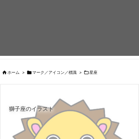

ホーム
>

マーク／アイコン／標識
>

星座
獅子座のイラスト