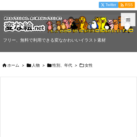

Twitter
RSS


メニュ
フリー、無料で利用できる変なかわいいイラスト素材

サイド


ホーム
>

人物
>

性別、年代
>

女性
前へ

次へ

検索