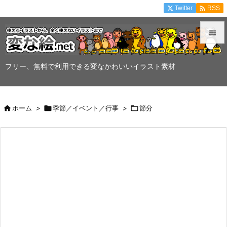

Twitter
RSS


メニュ
フリー、無料で利用できる変なかわいいイラスト素材

サイド


ホーム
>

季節／イベント／行事
>

節分
前へ

次へ

検索