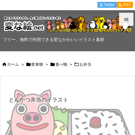

Twitter
RSS


メニュ
フリー、無料で利用できる変なかわいいイラスト素材

サイド


ホーム
>

飲食物
>

食べ物
>

お弁当
前へ

次へ

とんかつ弁当のイラスト
検索