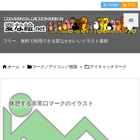

Twitter
RSS


メニュ
フリー、無料で利用できる変なかわいいイラスト素材

サイド


ホーム
>

マーク／アイコン／標識
>

アイキャッチマーク
前へ

次へ

休憩する非常口マークのイラスト
検索