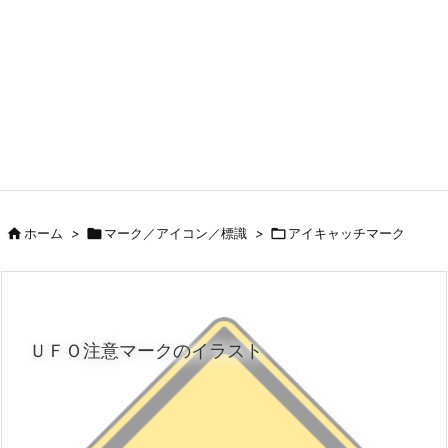

ホーム
>

マーク／アイコン／標識
>

アイキャッチマーク
ＵＦＯ注意マークのイラスト