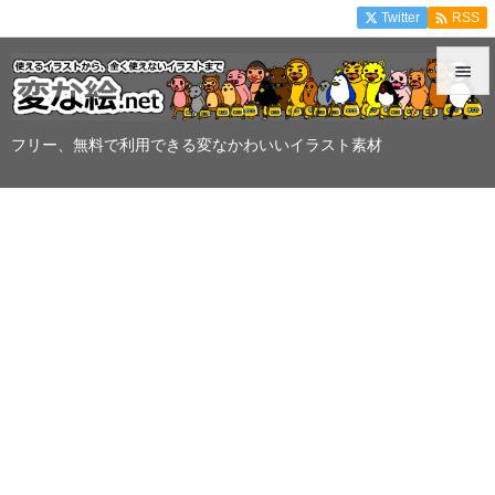

Twitter
RSS


メニュ
フリー、無料で利用できる変なかわいいイラスト素材

サイド

前へ

次へ

検索