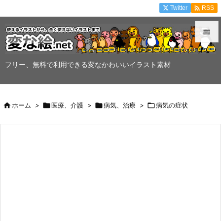

Twitter
RSS


メニュ
フリー、無料で利用できる変なかわいいイラスト素材

サイド


ホーム
>

医療、介護
>

病気、治療
>

病気の症状
前へ

次へ

検索