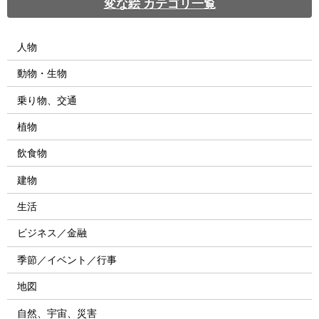
変な絵 カテゴリ一覧
人物
動物・生物
乗り物、交通
植物
飲食物
建物
生活
ビジネス／金融
季節／イベント／行事
地図
自然、宇宙、災害