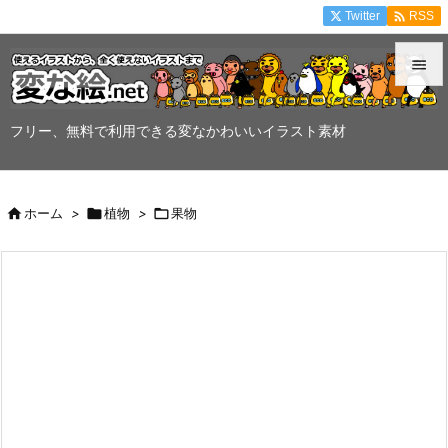

Twitter
RSS


メニュ
フリー、無料で利用できる変なかわいいイラスト素材

サイド


ホーム
>

植物
>

果物
前へ

次へ

検索