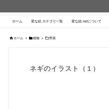
ホーム
変な絵 カテゴリ一覧
変な絵.netについて

ホーム
>

植物
>

野菜
ネギのイラスト（１）