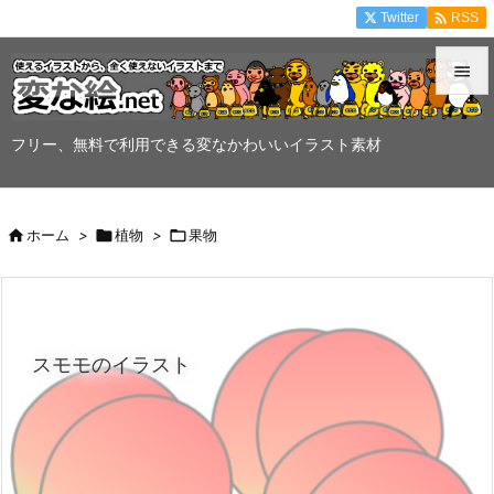

Twitter
RSS


メニュ
フリー、無料で利用できる変なかわいいイラスト素材

サイド


ホーム
>

植物
>

果物
前へ

次へ

スモモのイラスト
検索