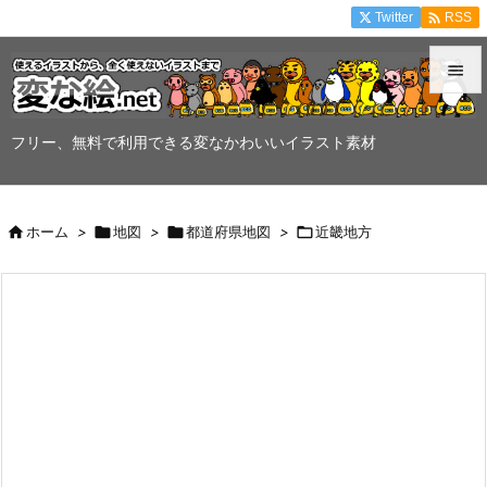

Twitter
RSS


メニュ
フリー、無料で利用できる変なかわいいイラスト素材

サイド


ホーム
>

地図
>

都道府県地図
>

近畿地方
前へ

次へ

検索