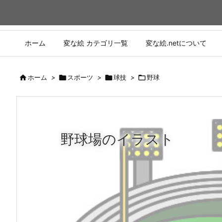
ホーム
変な絵 カテゴリ一覧
変な絵.netについて

ホーム
>

スポーツ
>

球技
>

野球
野球場のイラスト