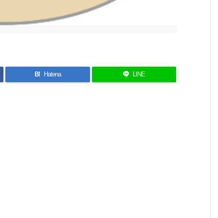
B!
Hatena
LINE