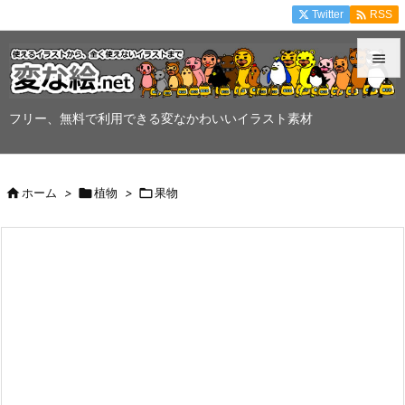

Twitter
RSS


メニュ
フリー、無料で利用できる変なかわいいイラスト素材

サイド


ホーム
>

植物
>

果物
前へ

次へ

検索