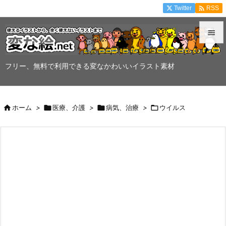

Twitter
RSS


メニュ
フリー、無料で利用できる変なかわいいイラスト素材

サイド


ホーム
>

医療、介護
>

病気、治療
>

ウイルス
前へ

次へ

検索