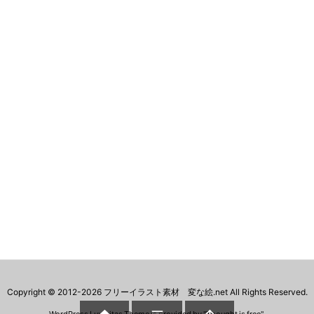
Copyright ©
2012
-2026
フリーイラスト素材 変な絵.net
All Rights Reserved.
WordPress Luxeritas Theme is provided by "
Thought is free
".