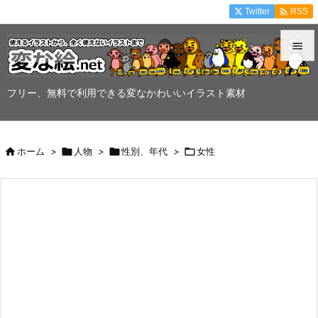

Twitter
RSS


メニュ
フリー、無料で利用できる変なかわいいイラスト素材

サイド


ホーム
>

人物
>

性別、年代
>

女性
前へ

次へ

検索