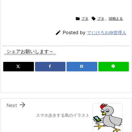

ブタ

ブタ
,
頭抱える

Posted by
でじけろお@管理人
シェアお願いします～
B!

Next
スマホ歩きする鳥のイラスト