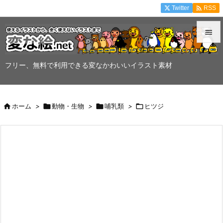

Twitter
RSS


メニュ
フリー、無料で利用できる変なかわいいイラスト素材

サイド


ホーム
>

動物・生物
>

哺乳類
>

ヒツジ
前へ

次へ

検索