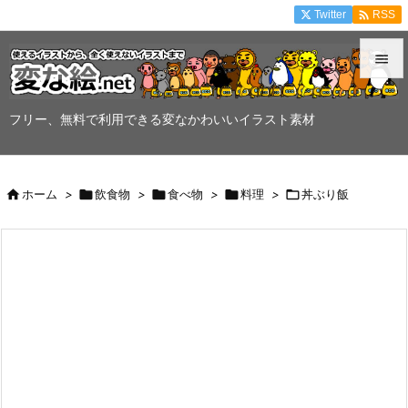

Twitter
RSS


メニュ
フリー、無料で利用できる変なかわいいイラスト素材

サイド


ホーム
>

飲食物
>

食べ物
>

料理
>

丼ぶり飯
前へ

次へ

検索