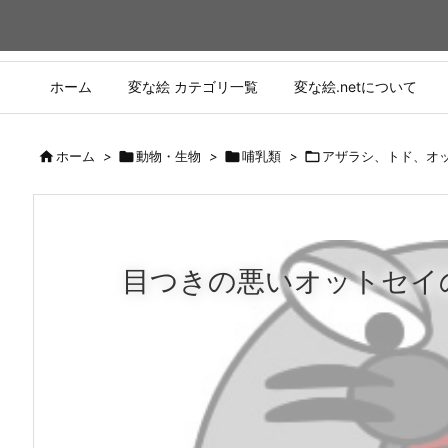
ホーム
変な絵 カテゴリ一覧
変な絵.netについて

ホーム
>

動物・生物
>

哺乳類
>

アザラシ、トド、オ
目つきの悪いオットセイ