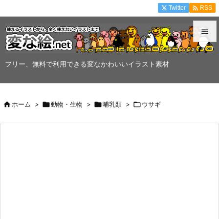

Twitter
RSS


メニュ
フリー、無料で利用できる変なかわいいイラスト素材

サイド


ホーム
>

動物・生物
>

哺乳類
>

ウサギ
前へ

次へ

検索