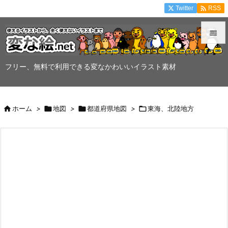

Twitter
RSS


メニュ
フリー、無料で利用できる変なかわいいイラスト素材

サイド


ホーム
>

地図
>

都道府県地図
>

東海、北陸地方
前へ

次へ

検索