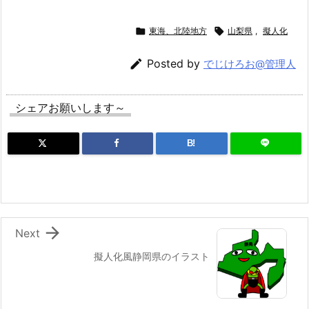

東海、北陸地方

山梨県
,
擬人化

Posted by
でじけろお@管理人
シェアお願いします～
B!

Next
擬人化風静岡県のイラスト