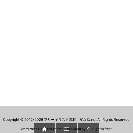
Copyright ©
2012
-2026
フリーイラスト素材 変な絵.net
All Rights Reserved.



WordPress Luxeritas Theme is provided by "
Thought is free
".