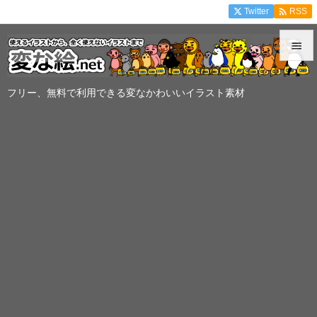

Twitter
RSS


メニュ
フリー、無料で利用できる変なかわいいイラスト素材

サイド

前へ

次へ

検索