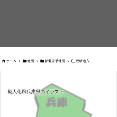

ホーム
>

地図
>

都道府県地図
>

近畿地方
擬人化風兵庫県のイラスト