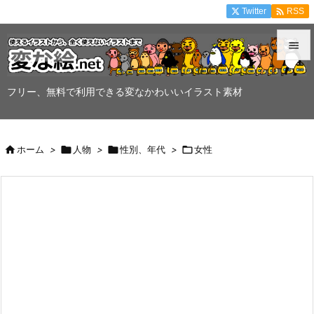

Twitter
RSS


メニュ
フリー、無料で利用できる変なかわいいイラスト素材

サイド


ホーム
>

人物
>

性別、年代
>

女性
前へ

次へ

検索