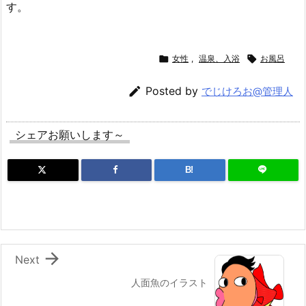
す。

女性
,
温泉、入浴

お風呂

Posted by
でじけろお@管理人
シェアお願いします～
B!

Next
人面魚のイラスト