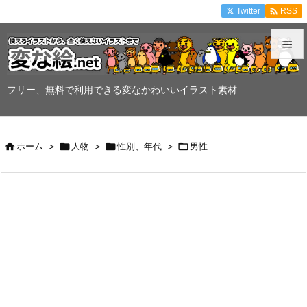

Twitter
RSS


メニュ
フリー、無料で利用できる変なかわいいイラスト素材

サイド


ホーム
>

人物
>

性別、年代
>

男性
前へ

次へ

検索