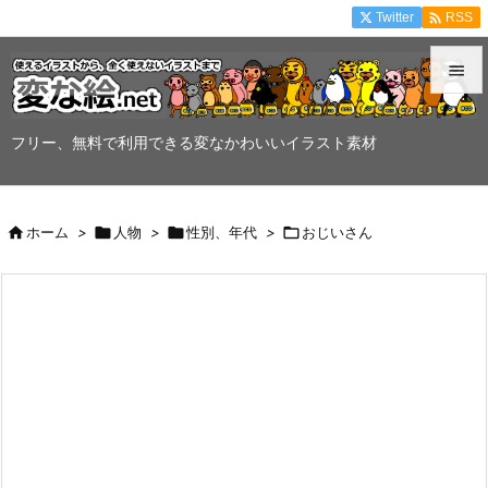

Twitter
RSS


メニュ
フリー、無料で利用できる変なかわいいイラスト素材

サイド


ホーム
>

人物
>

性別、年代
>

おじいさん
前へ

次へ

検索