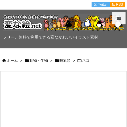

Twitter
RSS


メニュ
フリー、無料で利用できる変なかわいいイラスト素材

サイド


ホーム
>

動物・生物
>

哺乳類
>

ネコ
前へ

次へ

検索