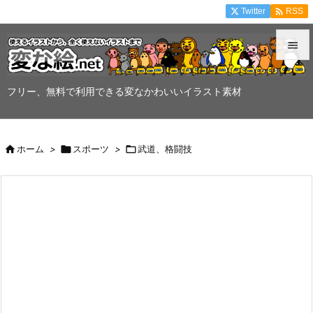

Twitter
RSS


メニュ
フリー、無料で利用できる変なかわいいイラスト素材

サイド


ホーム
>

スポーツ
>

武道、格闘技
前へ

次へ

検索