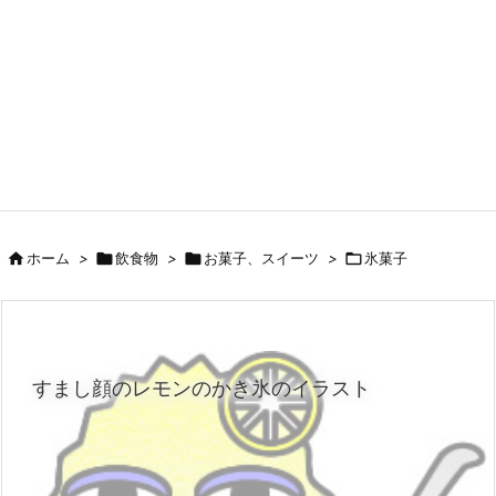

ホーム
>

飲食物
>

お菓子、スイーツ
>

氷菓子
すまし顔のレモンのかき氷のイラスト