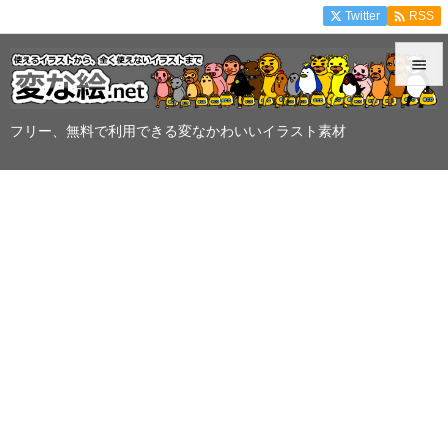

Twitter
RSS


メニュ
フリー、無料で利用できる変なかわいいイラスト素材

サイド

前へ

次へ

検索