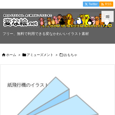

Twitter
RSS


メニュ
フリー、無料で利用できる変なかわいいイラスト素材

サイド


ホーム
>

アミューズメント
>

おもちゃ
前へ

次へ

紙飛行機のイラスト
検索