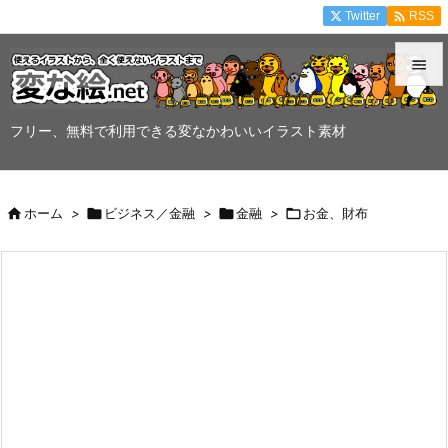

Twitter
RSS


メニュ
フリー、無料で利用できる変なかわいいイラスト素材

サイド


ホーム
>

ビジネス／金融
>

金融
>

お金、財布
前へ

次へ

検索