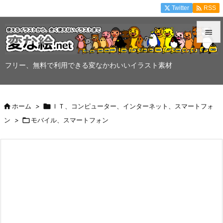

Twitter
RSS


メニュ
フリー、無料で利用できる変なかわいいイラスト素材

サイド


ホーム
>

ＩＴ、コンピューター、インターネット、スマートフォ
前へ
ン
>

モバイル、スマートフォン

次へ

検索