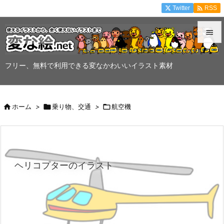

Twitter
RSS


メニュ
フリー、無料で利用できる変なかわいいイラスト素材

サイド


ホーム
>

乗り物、交通
>

航空機
前へ

次へ

ヘリコプターのイラスト
検索