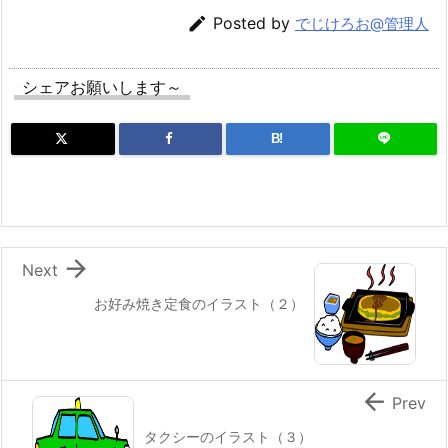

Posted by
でじけろお@管理人
シェアお願いします～
B!

Next
お好み焼き定食のイラスト（２）

Prev
タクシーのイラスト（３）