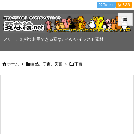

Twitter
RSS


メニュ
フリー、無料で利用できる変なかわいいイラスト素材

サイド


ホーム
>

自然、宇宙、災害
>

宇宙
前へ

次へ

検索