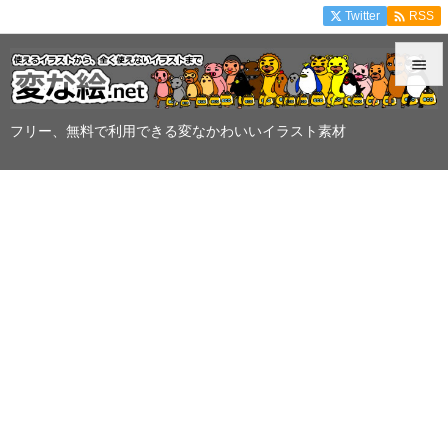

Twitter
RSS


メニュ
フリー、無料で利用できる変なかわいいイラスト素材

サイド

前へ

次へ

検索