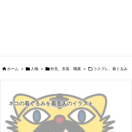

ホーム
>

人物
>

外見、衣装、職業
>

コスプレ、着ぐるみ
ネコの着ぐるみを着る人のイラスト