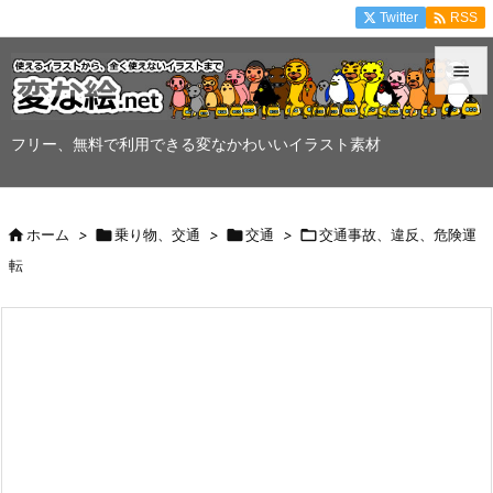

Twitter
RSS


メニュ
フリー、無料で利用できる変なかわいいイラスト素材

サイド


ホーム
>

乗り物、交通
>

交通
>

交通事故、違反、危険運
前へ
転

次へ

検索