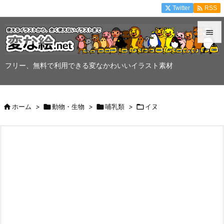

Twitter
RSS


メニュ
フリー、無料で利用できる変なかわいいイラスト素材

サイド


ホーム
>

動物・生物
>

哺乳類
>

イヌ
前へ

次へ

検索