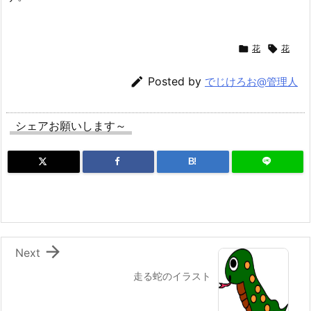

花

花

Posted by
でじけろお@管理人
シェアお願いします～
B!

Next
走る蛇のイラスト