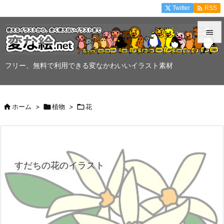

Twitter
RSS


メニュ
フリー、無料で利用できる変なかわいいイラスト素材

サイド


ホーム
>

植物
>

花
前へ

次へ

すだちの花のイラスト
検索