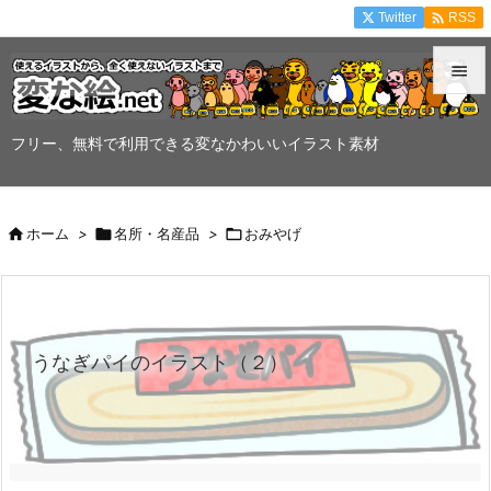

Twitter
RSS


メニュ
フリー、無料で利用できる変なかわいいイラスト素材

サイド


ホーム
>

名所・名産品
>

おみやげ
前へ

次へ

うなぎパイのイラスト（２）
検索