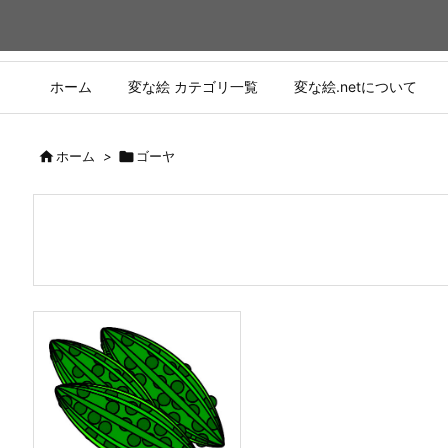
ホーム
変な絵 カテゴリ一覧
変な絵.netについて

ホーム
>

ゴーヤ