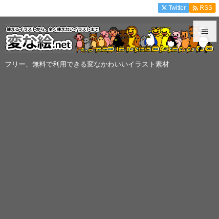

Twitter
RSS


メニュ
フリー、無料で利用できる変なかわいいイラスト素材

サイド

前へ

次へ

検索