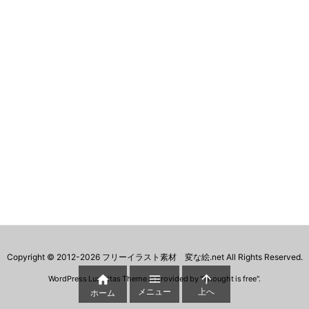
Copyright ©
2012
-2026
フリーイラスト素材 変な絵.net
All Rights Reserved.



WordPress Luxeritas Theme is provided by "
Thought is free
".
メニュー
上へ
ホーム