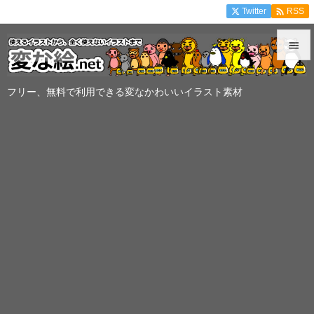

Twitter
RSS


メニュ
フリー、無料で利用できる変なかわいいイラスト素材

サイド

前へ

次へ

検索