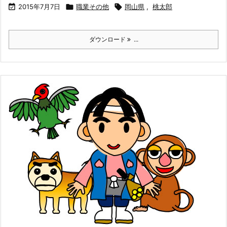

2015年7月7日

職業その他

岡山県
,
桃太郎
ダウンロード
...