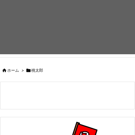

ホーム
>

桃太郎