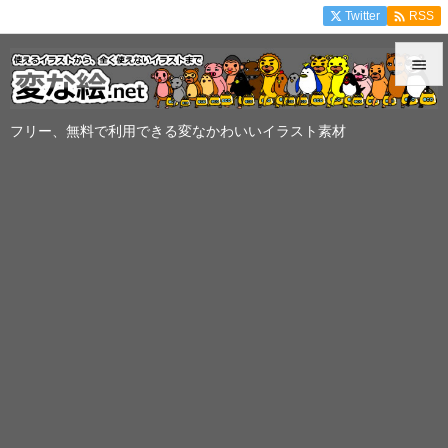

Twitter
RSS


メニュ
フリー、無料で利用できる変なかわいいイラスト素材

サイド

前へ

次へ

検索