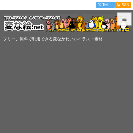

Twitter
RSS


メニュ
フリー、無料で利用できる変なかわいいイラスト素材

サイド

前へ

次へ

検索