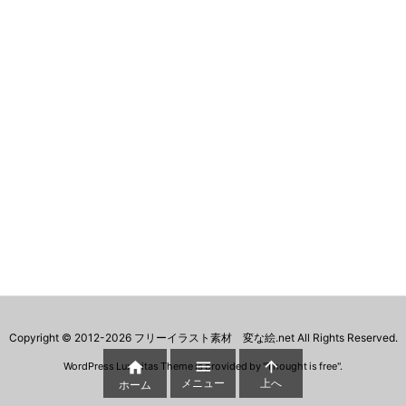
Copyright ©
2012
-2026
フリーイラスト素材 変な絵.net
All Rights Reserved.



WordPress Luxeritas Theme is provided by "
Thought is free
".
メニュー
上へ
ホーム