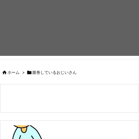

ホーム
>

腹巻しているおじいさん